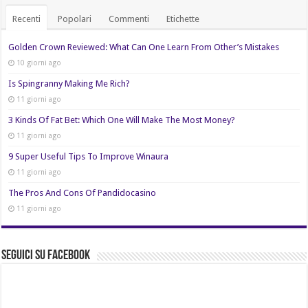
Recenti
Popolari
Commenti
Etichette
Golden Crown Reviewed: What Can One Learn From Other’s Mistakes
10 giorni ago
Is Spingranny Making Me Rich?
11 giorni ago
3 Kinds Of Fat Bet: Which One Will Make The Most Money?
11 giorni ago
9 Super Useful Tips To Improve Winaura
11 giorni ago
The Pros And Cons Of Pandidocasino
11 giorni ago
Seguici su Facebook