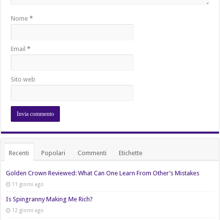
Nome
*
Email
*
Sito web
Recenti
Popolari
Commenti
Etichette
Golden Crown Reviewed: What Can One Learn From Other’s Mistakes
11 giorni ago
Is Spingranny Making Me Rich?
12 giorni ago