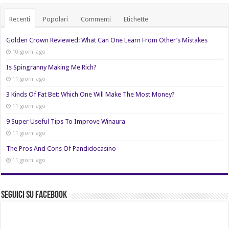
Recenti
Popolari
Commenti
Etichette
Golden Crown Reviewed: What Can One Learn From Other’s Mistakes
10 giorni ago
Is Spingranny Making Me Rich?
11 giorni ago
3 Kinds Of Fat Bet: Which One Will Make The Most Money?
11 giorni ago
9 Super Useful Tips To Improve Winaura
11 giorni ago
The Pros And Cons Of Pandidocasino
11 giorni ago
Seguici su Facebook