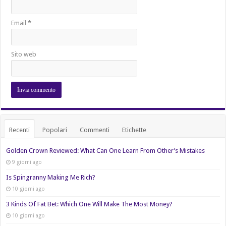
Email
*
Sito web
Recenti
Popolari
Commenti
Etichette
Golden Crown Reviewed: What Can One Learn From Other’s Mistakes
9 giorni ago
Is Spingranny Making Me Rich?
10 giorni ago
3 Kinds Of Fat Bet: Which One Will Make The Most Money?
10 giorni ago