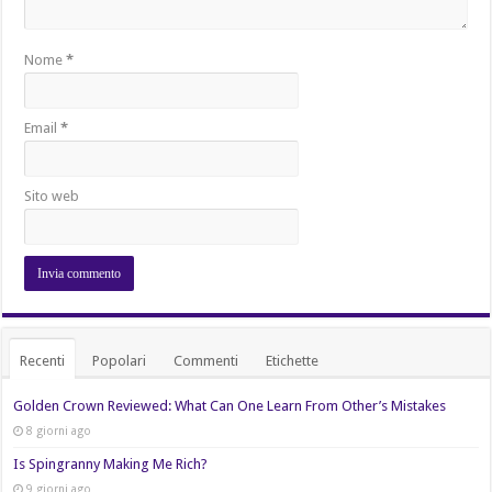
Nome
*
Email
*
Sito web
Recenti
Popolari
Commenti
Etichette
Golden Crown Reviewed: What Can One Learn From Other’s Mistakes
8 giorni ago
Is Spingranny Making Me Rich?
9 giorni ago