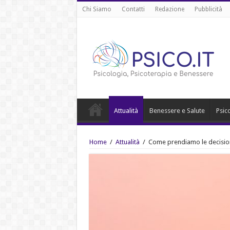
Chi Siamo
Contatti
Redazione
Pubblicità
Attualità
Benessere e Salute
Psic
Home
/
Attualità
/
Come prendiamo le decision