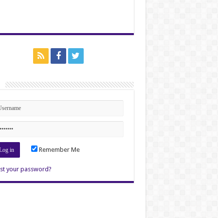
n
Remember Me
st your password?