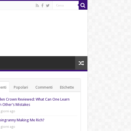
enti
Popolari
Commenti
Etichette
den Crown Reviewed: What Can One Learn
 Other’s Mistakes
 giorni ago
pingranny Making Me Rich?
 giorni ago