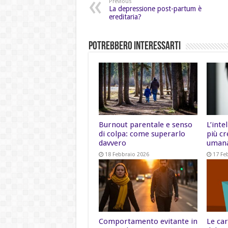
Previous
La depressione post-partum è
ereditaria?
Potrebbero Interessarti
Burnout parentale e senso
L’inte
di colpa: come superarlo
più cr
davvero
uman
18 Febbraio 2026
17 Fe
Comportamento evitante in
Le car