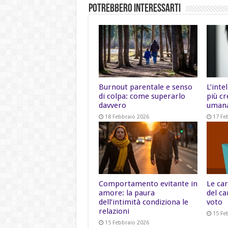
Potrebbero Interessarti
Burnout parentale e senso
L’inte
di colpa: come superarlo
più cr
davvero
uman
18 Febbraio 2026
17 Fe
Comportamento evitante in
Le car
amore: la paura
del ca
dell’intimità condiziona le
voto
relazioni
15 Fe
15 Febbraio 2026