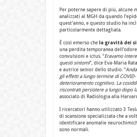
Per poterne sapere di più, alcune m
analizzati al MGH da quando l’epide
quest’anno, e questo studio ha inclu
particolarmente dettagliata.
È così emerso che
la
gravità dei s
una perdita temporanea dell’odore 
convulsioni e ictus. “
Eravamo interess
questi sintomi
“, dice Eva-Maria Rat
e autrice senior dello studio. “
Andan
gli effetti a lungo termine di COVID-1
deterioramento cognitivo. La cosiddet
riscontrati persistere a lungo dopo l
associato di Radiologia alla Harvar
I ricercatori hanno utilizzato 3 Te
di scansione specializzata che a vo
identificare anomalie neurochimich
sono normali.