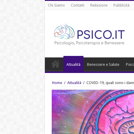
Chi Siamo
Contatti
Redazione
Pubblicità
Attualità
Benessere e Salute
Psic
Home
/
Attualità
/
COVID-19, quali sono i danni