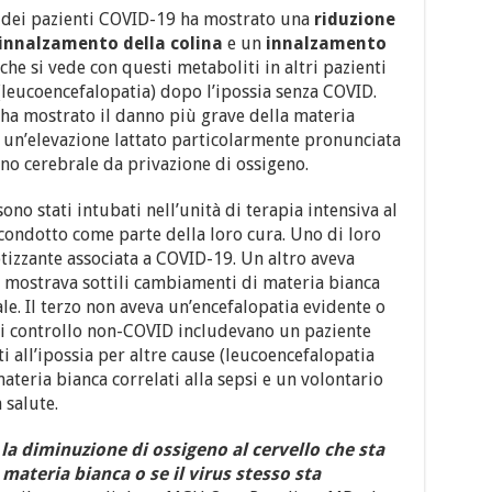
lo dei pazienti COVID-19 ha mostrato una
riduzione
innalzamento della colina
e un
innalzamento
 che si vede con questi metaboliti in altri pazienti
(leucoencefalopatia) dopo l’ipossia senza COVID.
ha mostrato il danno più grave della materia
a un’elevazione lattato particolarmente pronunciata
no cerebrale da privazione di ossigeno.
no stati intubati nell’unità di terapia intensiva al
condotto come parte della loro cura. Uno di loro
tizzante associata a COVID-19. Un altro aveva
e mostrava sottili cambiamenti di materia bianca
le. Il terzo non aveva un’encefalopatia evidente o
 di controllo non-COVID includevano un paziente
i all’ipossia per altre cause (leucoencefalopatia
ateria bianca correlati alla sepsi e un volontario
 salute.
la diminuzione di ossigeno al cervello che sta
ateria bianca o se il virus stesso sta