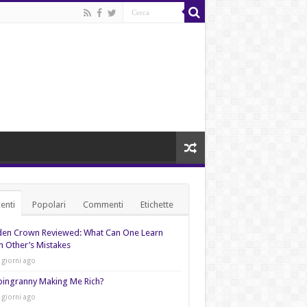
enti
Popolari
Commenti
Etichette
den Crown Reviewed: What Can One Learn
 Other’s Mistakes
 giorni ago
pingranny Making Me Rich?
 giorni ago