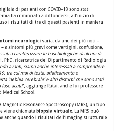
igliaia di pazienti con COVID-19 sono stati
mia ha cominciato a diffondersi, all’inizio di
so i risultati di tre di questi pazienti in maniera
intomi neurologici
varia, da uno dei più noti –
– a sintomi più gravi come vertigini, confusione,
ati a caratterizzare le basi biologiche di alcuni di
ai, PhD, ricercatrice del Dipartimento di Radiologia
do avanti, siamo anche interessati a comprendere
9, tra cui mal di testa, affaticamento e
ta ‘nebbia cerebrale’ e altri disturbi che sono stati
a fase acuta
“, aggiunge Ratai, anche lui professore
d Medical School.
sla Magnetic Resonance Spectroscopy (MRS), un tipo
lte viene chiamata
biopsia virtuale
. La MRS può
e anche quando i risultati dell’imaging strutturale