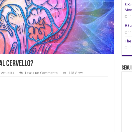
3 Ki
Mon
11
9 Su
11
The 
11
 al cervello?
Segui
Attualità
Lascia un Commento
148 Views