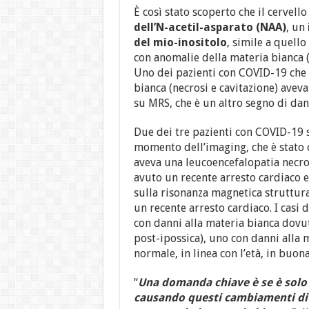
È così stato scoperto che il cervel
dell’N-acetil-asparato (NAA)
, un
del mio-inositolo
, simile a quello
con anomalie della materia bianca 
Uno dei pazienti con COVID-19 che 
bianca (necrosi e cavitazione) avev
su MRS, che è un altro segno di dan
Due dei tre pazienti con COVID-19 so
momento dell’imaging, che è stato 
aveva una leucoencefalopatia necro
avuto un recente arresto cardiaco 
sulla risonanza magnetica struttura
un recente arresto cardiaco. I casi
con danni alla materia bianca dovut
post-ipossica), uno con danni alla m
normale, in linea con l’età, in buona
“
Una domanda chiave è se è solo 
causando questi cambiamenti di m