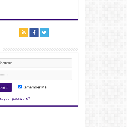
n
Remember Me
st your password?