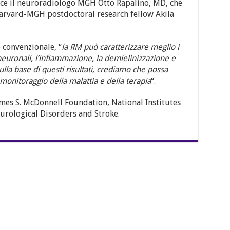
dice il neuroradiologo MGH Otto Rapalino, MD, che
Harvard-MGH postdoctoral research fellow Akila
 convenzionale, “
la RM può caratterizzare meglio i
neuronali, l’infiammazione, la demielinizzazione e
ulla base di questi risultati, crediamo che possa
monitoraggio della malattia e della terapia
“.
James S. McDonnell Foundation, National Institutes
eurological Disorders and Stroke.