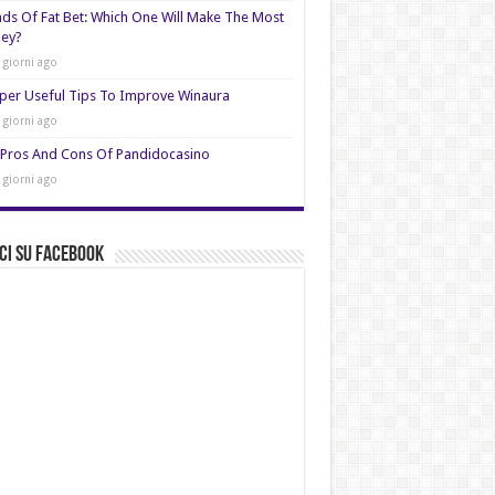
nds Of Fat Bet: Which One Will Make The Most
ey?
 giorni ago
per Useful Tips To Improve Winaura
 giorni ago
Pros And Cons Of Pandidocasino
 giorni ago
ci su Facebook