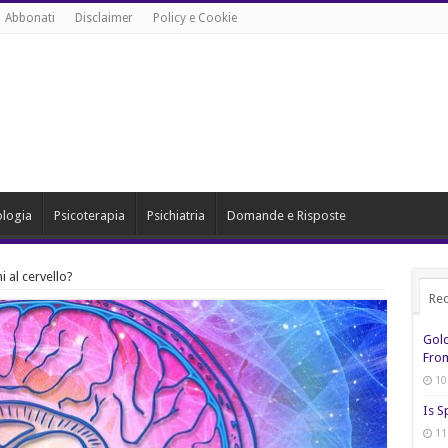
Abbonati
Disclaimer
Policy e Cookie
ologia
Psicoterapia
Psichiatria
Domande e Risposte
 al cervello?
Rec
Gol
From
10
Is S
11