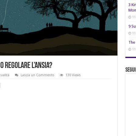
3 Ki
Mon
11
9 Su
11
The 
11
o regolare l’ansia?
Segui
tualità
Lascia un Commento
130 Views