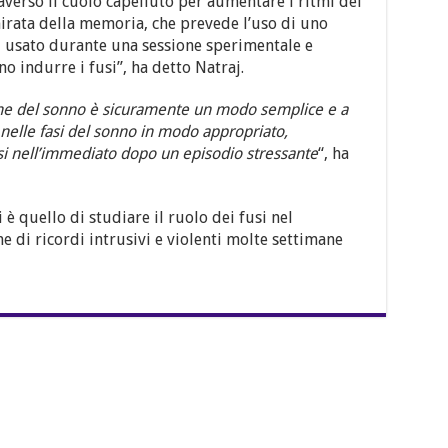
averso il cuoio capelluto per aumentare i ritmi dei
 mirata della memoria, che prevede l’uso di uno
 usato durante una sessione sperimentale e
o indurre i fusi”, ha detto Natraj.
iene del sonno è sicuramente un modo semplice e a
 nelle fasi del sonno in modo appropriato,
si nell’immediato dopo un episodio stressante
“, ha
 è quello di studiare il ruolo dei fusi nel
 di ricordi intrusivi e violenti molte settimane