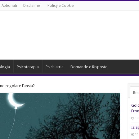
Abbonati
Disclaimer
Policy e Cookie
ologia
Psicoterapia
Psichiatria
Domande e Risposte
o regolare l’ansia?
Rec
Gol
From
10
Is S
11