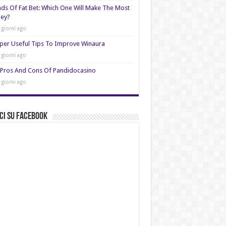
nds Of Fat Bet: Which One Will Make The Most
ey?
 giorni ago
per Useful Tips To Improve Winaura
 giorni ago
Pros And Cons Of Pandidocasino
 giorni ago
ci su Facebook