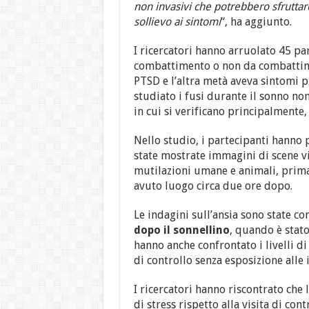
non invasivi che potrebbero sfruttar
sollievo ai sintomi
“, ha aggiunto.
I ricercatori hanno arruolato 45 pa
combattimento o non da combattime
PTSD e l’altra metà aveva sintomi pi
studiato i fusi durante il sonno n
in cui si verificano principalmente
Nello studio, i partecipanti hanno 
state mostrate immagini di scene vio
mutilazioni umane e animali, prima
avuto luogo circa due ore dopo.
Le indagini sull’ansia sono state 
dopo il
sonnellino
, quando è stato
hanno anche confrontato i livelli di 
di controllo senza esposizione alle
I ricercatori hanno riscontrato che 
di stress rispetto alla visita di co