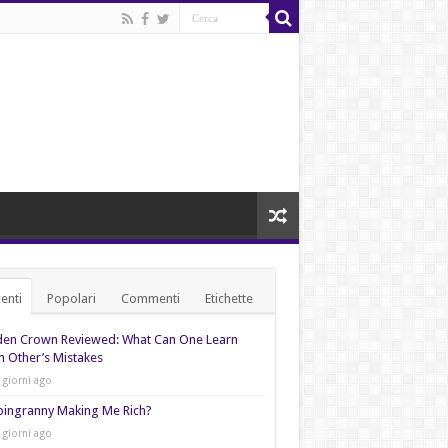
enti
Popolari
Commenti
Etichette
den Crown Reviewed: What Can One Learn
 Other’s Mistakes
 giorni ago
pingranny Making Me Rich?
 giorni ago