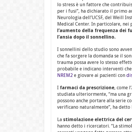
lo stress è un fattore che contribu
per i fusi”, ha dichiarato il primo
Neurologia dell’UCSF, del Weill Ins
Medical Center. In particolare, nei
l’aumento della frequenza dei fu
l’ansia dopo il sonnellino.
I sonnellini dello studio sono avve
che fa sorgere la domanda se il sonn
trauma possa avere lo stesso effetto
probabile e indicano interventi che
NREM2
e giovare ai pazienti con
di
I
farmaci da prescrizione
, come l
studiata ulteriormente, “ma una gr
possono anche portare alla serie com
verificano naturalmente”, ha detto 
La
stimolazione elettrica del cer
hanno detto i ricercatori. “La stimol