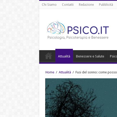
Chi Siamo
Contatti
Redazione
Pubblicità
Attualità
Benessere e Salute
Psic
Home
/
Attualità
/
Fusi del sonno: come posson