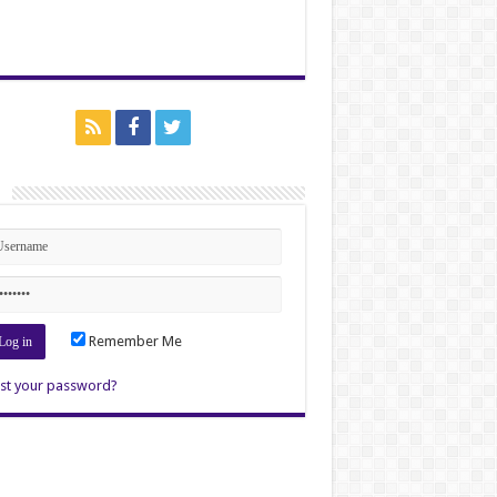
n
Remember Me
st your password?