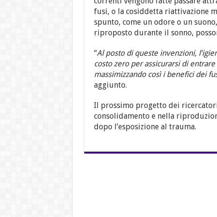
correnti vengono fatte passare attr
fusi, o la cosiddetta riattivazione
spunto, come un odore o un suono,
riproposto durante il sonno, posson
“
Al posto di queste invenzioni, l’ig
costo zero per assicurarsi di entrare
massimizzando così i benefici dei fu
aggiunto.
Il prossimo progetto dei ricercatori
consolidamento e nella riproduzione
dopo l’esposizione al trauma.