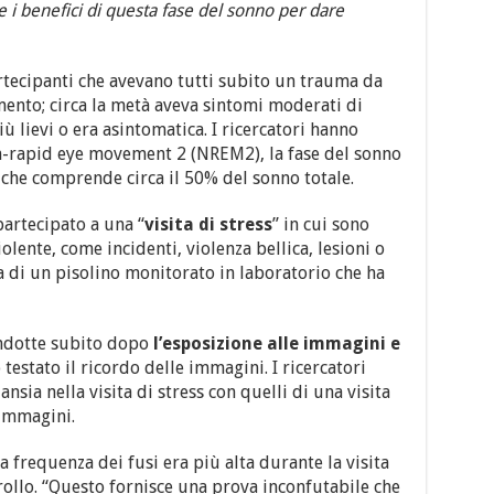
e i benefici di questa fase del sonno per dare
rtecipanti che avevano tutti subito un trauma da
nto; circa la metà aveva sintomi moderati di
ù lievi o era asintomatica. I ricercatori hanno
on-rapid eye movement 2 (NREM2), la fase del sonno
, che comprende circa il 50% del sonno totale.
partecipato a una “
visita di stress
” in cui sono
lente, come incidenti, violenza bellica, lesioni o
 di un pisolino monitorato in laboratorio che ha
condotte subito dopo
l’esposizione alle immagini e
 testato il ricordo delle immagini. I ricercatori
ansia nella visita di stress con quelli di una visita
 immagini.
la frequenza dei fusi era più alta durante la visita
ntrollo. “Questo fornisce una prova inconfutabile che