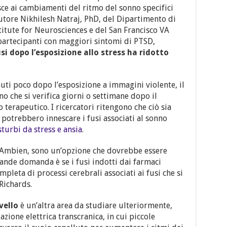
isce ai cambiamenti del ritmo del sonno specifici
 autore Nikhilesh Natraj, PhD, del Dipartimento di
titute for Neurosciences e del San Francisco VA
 partecipanti con maggiori sintomi di PTSD,
si dopo l’esposizione allo stress ha ridotto
nuti poco dopo l’esposizione a immagini violente, il
o che si verifica giorni o settimane dopo il
 terapeutico. I ricercatori ritengono che ciò sia
 potrebbero innescare i fusi associati al sonno
sturbi da stress e ansia
.
’Ambien, sono un’opzione che dovrebbe essere
ande domanda è se i fusi indotti dai farmaci
pleta di processi cerebrali associati ai fusi che si
Richards.
vello
è un’altra area da studiare ulteriormente,
azione elettrica transcranica, in cui piccole