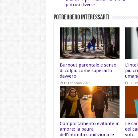
poi così diverse
Potrebbero Interessarti
Burnout parentale e senso
L’inte
di colpa: come superarlo
più cr
davvero
uman
18 Febbraio 2026
17 Fe
Comportamento evitante in
Le car
amore: la paura
del ca
dell’intimità condiziona le
voto