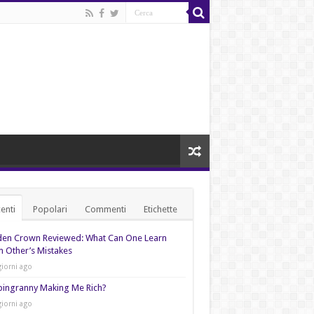
enti
Popolari
Commenti
Etichette
den Crown Reviewed: What Can One Learn
 Other’s Mistakes
giorni ago
pingranny Making Me Rich?
giorni ago