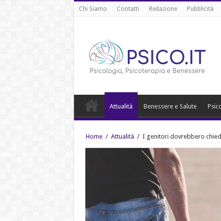
Chi Siamo
Contatti
Redazione
Pubblicità
Attualità
Benessere e Salute
Psic
Home
/
Attualità
/
I genitori dovrebbero chie