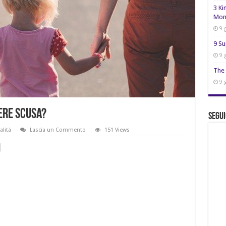
3 Ki
Mon
9 
9 Su
9 
The 
9 
ere scusa?
Segui
alità
Lascia un Commento
151 Views