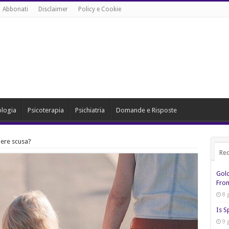
Abbonati
Disclaimer
Policy e Cookie
ologia
Psicoterapia
Psichiatria
Domande e Risposte
dere scusa?
Rec
Gol
From
8 
Is S
9 