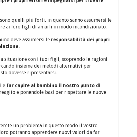
e i propri errori e impegnarsi per trovare
 sono quelli più forti, in quanto sanno assumersi le
re ai loro figli di amarli in modo incondizionato.
gnuno deve assumersi le
responsabilità dei propri
lazione.
 situazione con i tuoi figli, scoprendo le ragioni
rcando insieme dei metodi alternativi per
sto dovesse ripresentarsi.
i e
far capire al bambino il nostro punto di
eagito e ponendole basi per rispettare le nuove
solverete un problema in questo modo il vostro
 loro potranno apprendere nuovi valori da far