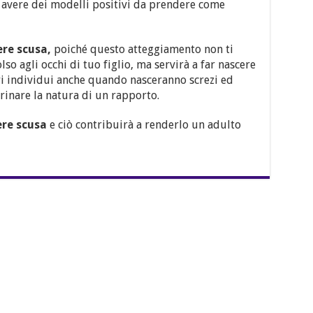
a avere dei modelli positivi da prendere come
ere scusa,
poiché questo atteggiamento non ti
so agli occhi di tuo figlio, ma servirà a far nascere
ltri individui anche quando nasceranno screzi ed
inare la natura di un rapporto.
ere scusa
e ciò contribuirà a renderlo un adulto