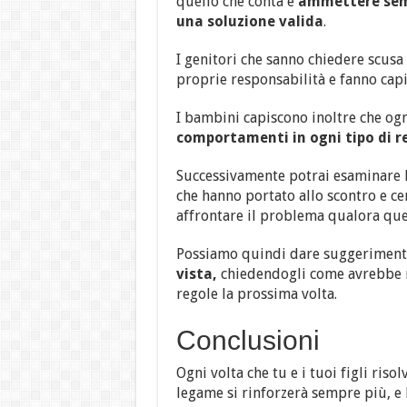
quello che conta è
ammettere sempr
una soluzione valida
.
I genitori che sanno chiedere scusa
proprie responsabilità e fanno capi
I bambini capiscono inoltre che o
comportamenti in ogni tipo di re
Successivamente potrai esaminare la
che hanno portato allo scontro e ce
affrontare il problema qualora que
Possiamo quindi dare suggeriment
vista,
chiedendogli come avrebbe r
regole la prossima volta.
Conclusioni
Ogni volta che tu e i tuoi figli ri
legame si rinforzerà sempre più, e