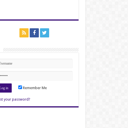
n
Remember Me
st your password?