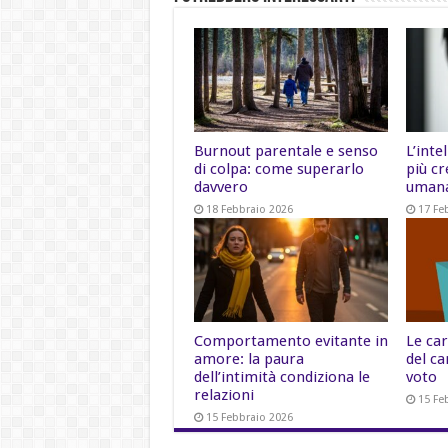
Burnout parentale e senso
L’inte
di colpa: come superarlo
più cr
davvero
uman
18 Febbraio 2026
17 Fe
Comportamento evitante in
Le car
amore: la paura
del ca
dell’intimità condiziona le
voto
relazioni
15 Fe
15 Febbraio 2026