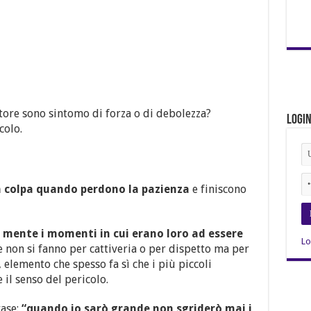
tore sono sintomo di forza o di debolezza?
Logi
colo.
in colpa quando perdono la pazienza
e finiscono
 mente i momenti in cui erano loro ad essere
Lo
 non si fanno per cattiveria o per dispetto ma per
 elemento che spesso fa sì che i più piccoli
 il senso del pericolo.
rase:
“quando io sarò grande non sgriderò mai i