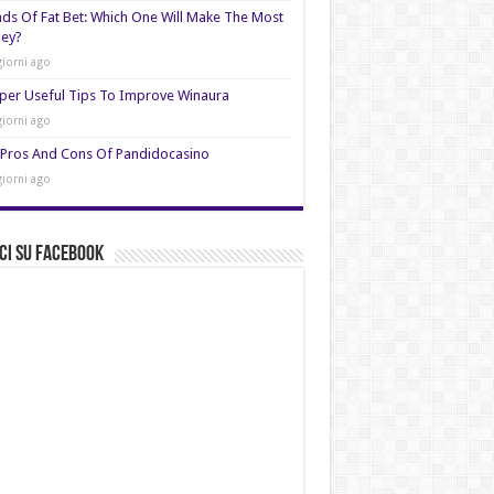
nds Of Fat Bet: Which One Will Make The Most
ey?
giorni ago
per Useful Tips To Improve Winaura
giorni ago
Pros And Cons Of Pandidocasino
giorni ago
ci su Facebook