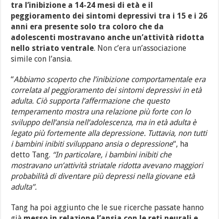
tra l’inibizione a 14-24 mesi di età e il
peggioramento dei sintomi depressivi tra i 15 e i 26
anni era presente solo tra coloro che da
adolescenti mostravano anche un’attività ridotta
nello striato ventrale
. Non c’era un’associazione
simile con l’ansia.
“
Abbiamo scoperto che l’inibizione comportamentale era
correlata al peggioramento dei sintomi depressivi in età
adulta. Ciò supporta l’affermazione che questo
temperamento mostra una relazione più forte con lo
sviluppo dell’ansia nell’adolescenza, ma in età adulta è
legato più fortemente alla depressione. Tuttavia, non tutti
i bambini inibiti sviluppano ansia o depressione
“, ha
detto Tang.
“In particolare, i bambini inibiti che
mostravano un’attività striatale ridotta avevano maggiori
probabilità di diventare più depressi nella giovane età
adulta”.
Tang ha poi aggiunto che le sue ricerche passate hanno
già
messo in relazione l’ansia con le reti neurali e