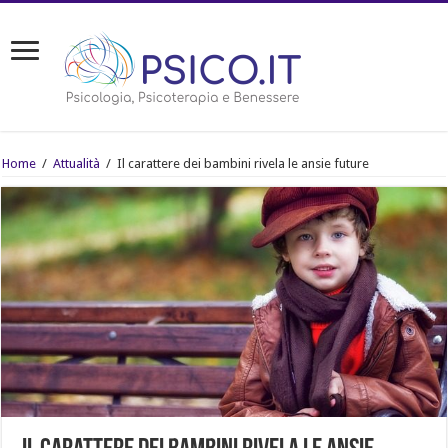
Home
/
Attualità
/
Il carattere dei bambini rivela le ansie future