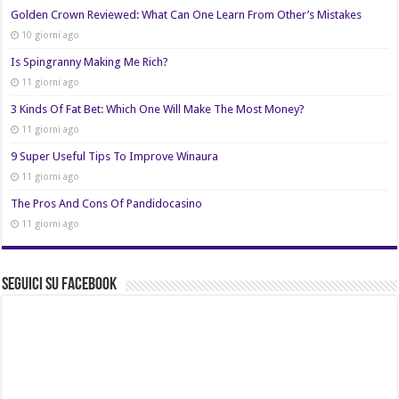
Golden Crown Reviewed: What Can One Learn From Other’s Mistakes
10 giorni ago
Is Spingranny Making Me Rich?
11 giorni ago
3 Kinds Of Fat Bet: Which One Will Make The Most Money?
11 giorni ago
9 Super Useful Tips To Improve Winaura
11 giorni ago
The Pros And Cons Of Pandidocasino
11 giorni ago
Seguici su Facebook