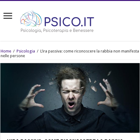
Home
/
Psicologia
/
L’ira passiva: come riconoscere la rabbia non manifesta
nelle persone