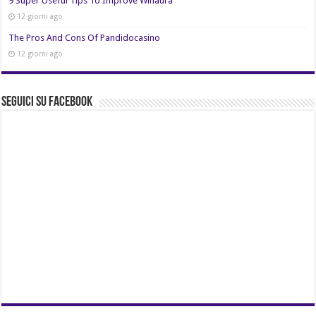
9 Super Useful Tips To Improve Winaura
12 giorni ago
The Pros And Cons Of Pandidocasino
12 giorni ago
Seguici su Facebook