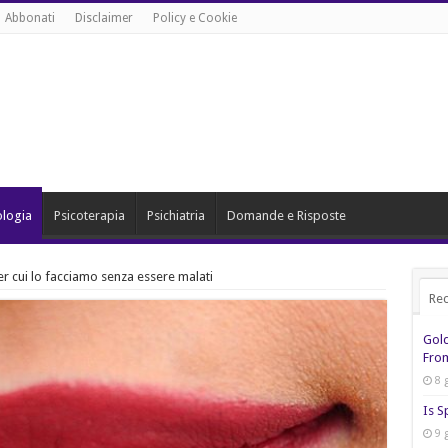
Abbonati
Disclaimer
Policy e Cookie
ologia
Psicoterapia
Psichiatria
Domande e Risposte
per cui lo facciamo senza essere malati
Rec
Gol
From
8 
Is S
9 