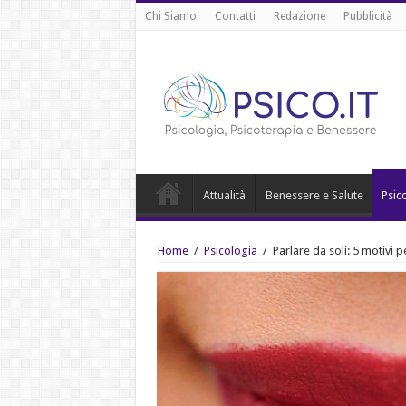
Chi Siamo
Contatti
Redazione
Pubblicità
Attualità
Benessere e Salute
Psic
Home
/
Psicologia
/
Parlare da soli: 5 motivi 