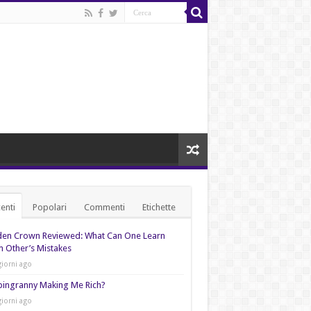
enti
Popolari
Commenti
Etichette
den Crown Reviewed: What Can One Learn
 Other’s Mistakes
giorni ago
pingranny Making Me Rich?
giorni ago