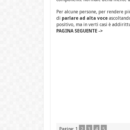
Per alcune persone, per rendere più
di
parlare ad alta voce
ascoltando
positivo, ma in verti casi è addiritt
PAGINA SEGUENTE ->
Pagine:
1
2
3
4
5