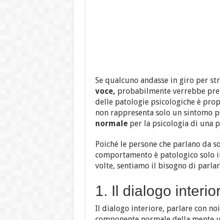
Se qualcuno andasse in giro per st
voce,
probabilmente verrebbe preso 
delle patologie psicologiche è pro
non rappresenta solo un sintomo p
normale
per la psicologia di una 
Poiché le persone che parlano da s
comportamento è patologico solo in
volte, sentiamo il bisogno di parlar
1. Il dialogo interio
Il dialogo interiore, parlare con no
componente normale della mente 