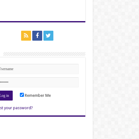
n
Remember Me
st your password?