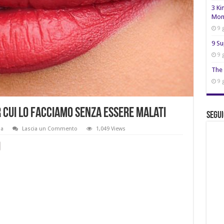
3 Ki
Mon
9 
9 Su
9 
The 
9 
r cui lo facciamo senza essere malati
Segui
ia
Lascia un Commento
1,049 Views