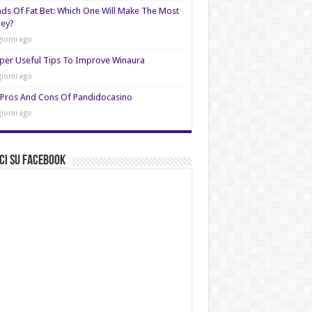
nds Of Fat Bet: Which One Will Make The Most
ey?
giorni ago
per Useful Tips To Improve Winaura
giorni ago
Pros And Cons Of Pandidocasino
giorni ago
ci su Facebook