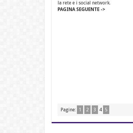
la rete e i social network.
PAGINA SEGUENTE ->
Pagine:
1
2
3
4
5