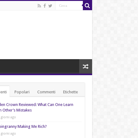
enti
Popolari
Commenti
Etichette
den Crown Reviewed: What Can One Learn
 Other’s Mistakes
 giorni ago
pingranny Making Me Rich?
 giorni ago