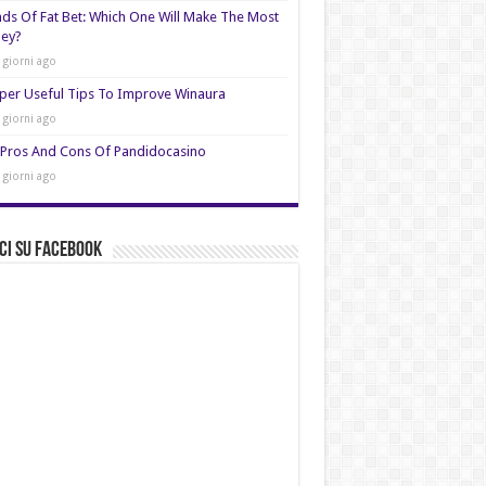
nds Of Fat Bet: Which One Will Make The Most
ey?
 giorni ago
per Useful Tips To Improve Winaura
 giorni ago
Pros And Cons Of Pandidocasino
 giorni ago
ci su Facebook