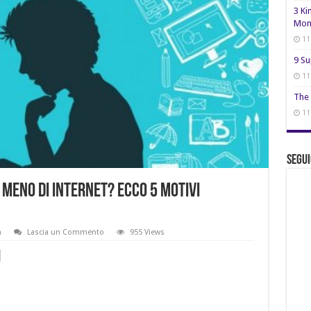
3 Ki
Mon
11
9 Su
11
The 
11
Segui
meno di internet? Ecco 5 motivi
a
Lascia un Commento
955 Views