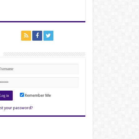
n
Remember Me
st your password?