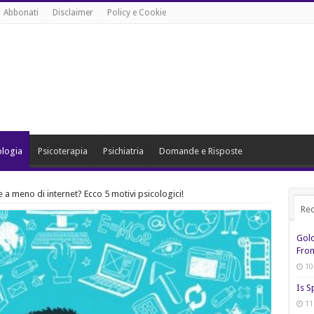
Abbonati
Disclaimer
Policy e Cookie
ologia
Psicoterapia
Psichiatria
Domande e Risposte
a meno di internet? Ecco 5 motivi psicologici!
Rec
Gol
From
10
Is S
11