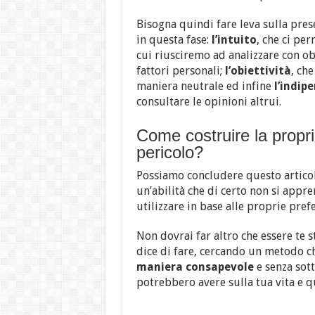
Bisogna quindi fare leva sulla pre
in questa fase:
l’intuito
, che ci pe
cui riusciremo ad analizzare con obi
fattori personali;
l’obiettività
, ch
maniera neutrale ed infine
l’indip
consultare le opinioni altrui.
Come costruire la propria
pericolo?
Possiamo concludere questo artico
un’abilità che di certo non si appr
utilizzare in base alle proprie pref
Non dovrai far altro che essere te st
dice di fare, cercando un metodo c
maniera consapevole
e senza sott
potrebbero avere sulla tua vita e qu