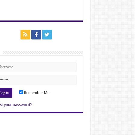
n
Remember Me
st your password?