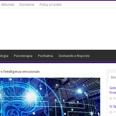
Abbonati
Disclaimer
Policy e Cookie
ologia
Psicoterapia
Psichiatria
Domande e Risposte
 l’intelligenza emozionale
Rec
Gol
From
10
Is S
11