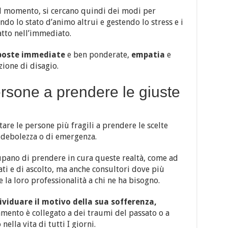
l momento, si cercano quindi dei modi per
ndo lo stato d’animo altrui e gestendo lo stress e i
tto nell’immediato.
poste
immediate
e ben ponderate,
empatia
e
zione di disagio.
rsone a prendere le giuste
are le persone più fragili a prendere le scelte
 debolezza o di emergenza.
cupano di prendere in cura queste realtà, come ad
ti e di ascolto, ma anche consultori dove più
 la loro professionalità a chi ne ha bisogno.
ividuare il motivo della sua sofferenza,
mento è collegato a dei traumi del passato o a
ella vita di tutti I giorni.