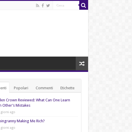
enti
Popolari
Commenti
Etichette
den Crown Reviewed: What Can One Learn
 Other’s Mistakes
 giorni ago
pingranny Making Me Rich?
 giorni ago