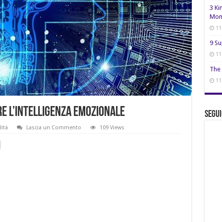
3 Ki
Mon
11
9 Su
11
The 
11
e l’intelligenza emozionale
Segui
lità
Lascia un Commento
109 Views