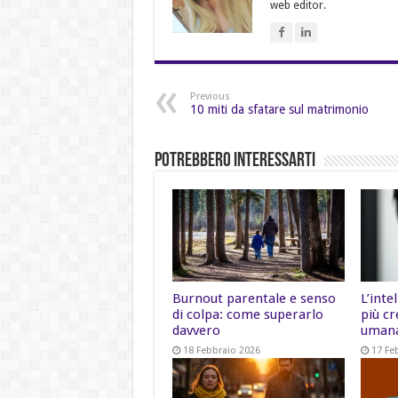
web editor.
Previous
10 miti da sfatare sul matrimonio
Potrebbero Interessarti
Burnout parentale e senso
L’inte
di colpa: come superarlo
più cr
davvero
uman
18 Febbraio 2026
17 Fe