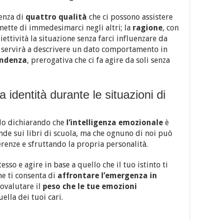
senza di
quattro qualità
che ci possono assistere
rmette di immedesimarci negli altri; la
ragione
, con
ettività la situazione senza farci influenzare da
e servirà a descrivere un dato comportamento in
endenza
, prerogativa che ci fa agire da soli senza
 identità durante le situazioni di
lo dichiarando che
l’intelligenza emozionale
è
ende sui libri di scuola, ma che ognuno di noi può
erenze e sfruttando la propria personalità.
esso e agire in base a quello che il tuo istinto ti
he ti consenta di
affrontare l’emergenza in
ovalutare il
peso che le tue emozioni
ella dei tuoi cari.