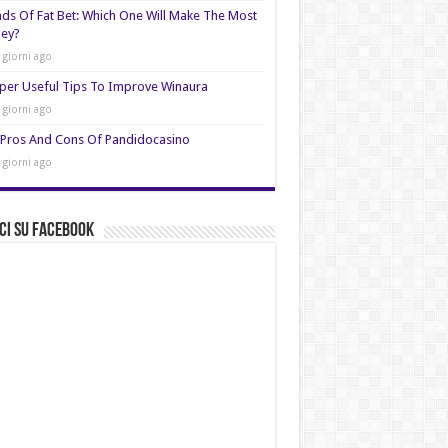
nds Of Fat Bet: Which One Will Make The Most
ey?
 giorni ago
per Useful Tips To Improve Winaura
 giorni ago
Pros And Cons Of Pandidocasino
 giorni ago
ci su Facebook