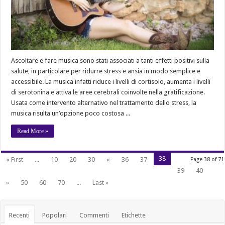
Ascoltare e fare musica sono stati associati a tanti effetti positivi sulla
salute, in particolare per ridurre stress e ansia in modo semplice e
accessibile. La musica infatti riduce i livelli di cortisolo, aumenta i livelli
di serotonina e attiva le aree cerebrali coinvolte nella gratificazione.
Usata come intervento alternativo nel trattamento dello stress, la
musica risulta un’opzione poco costosa ...
Read More »
38
« First
...
10
20
30
«
36
37
Page 38 of 71
39
40
»
50
60
70
...
Last »
Recenti
Popolari
Commenti
Etichette