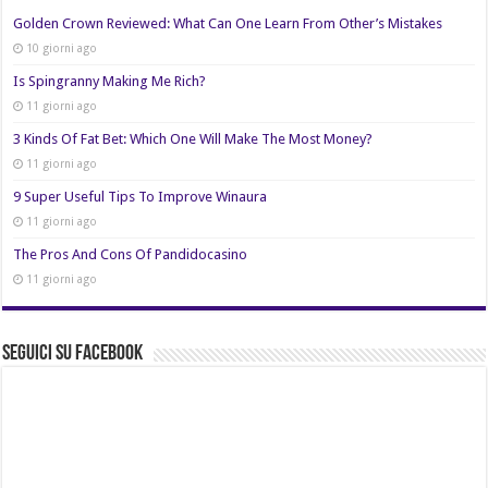
Golden Crown Reviewed: What Can One Learn From Other’s Mistakes
10 giorni ago
Is Spingranny Making Me Rich?
11 giorni ago
3 Kinds Of Fat Bet: Which One Will Make The Most Money?
11 giorni ago
9 Super Useful Tips To Improve Winaura
11 giorni ago
The Pros And Cons Of Pandidocasino
11 giorni ago
Seguici su Facebook