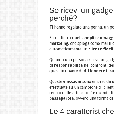
Se ricevi un gadget
perché?
Ti hanno regalato una penna, un po
Ecco, dietro quel
semplice omagg
marketing, che spiega come mai il c
automaticamente un
cliente fidel
Quando una persona riceve un gadget
di responsabilità
nei confronti del
quasi in dovere di
diffondere il s
Queste
emozioni
sono emerse da u
effettuate su un campione di clienti
centro delle attenzioni” e quindi d
passaparola
, ovvero una forma di 
Le 4 caratteristich