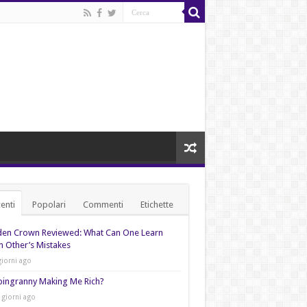
enti
Popolari
Commenti
Etichette
den Crown Reviewed: What Can One Learn
 Other’s Mistakes
giorni ago
pingranny Making Me Rich?
 giorni ago