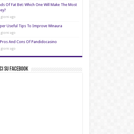
nds Of Fat Bet: Which One Will Make The Most
ey?
 giorni ago
per Useful Tips To Improve Winaura
 giorni ago
Pros And Cons Of Pandidocasino
 giorni ago
ci su Facebook