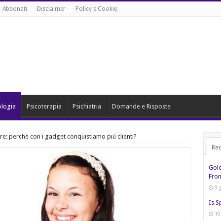
Abbonati
Disclaimer
Policy e Cookie
ologia
Psicoterapia
Psichiatria
Domande e Risposte
e: perchè con i gadget conquistiamo più clienti?
Rec
Gol
From
9 
Is S
10