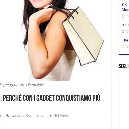
3 Ki
Mon
10
9 Su
10
The 
10
Segui
le per generare clienti felici
 perchè con i gadget conquistiamo più
a
Lascia un Commento
468 Views