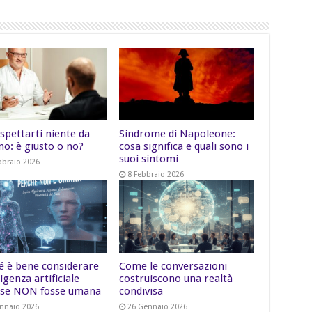
spettarti niente da
Sindrome di Napoleone:
no: è giusto o no?
cosa significa e quali sono i
suoi sintomi
bbraio 2026
8 Febbraio 2026
é è bene considerare
Come le conversazioni
lligenza artificiale
costruiscono una realtà
se NON fosse umana
condivisa
nnaio 2026
26 Gennaio 2026