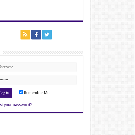
n
Remember Me
st your password?