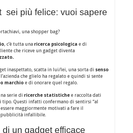
 sei più felice: vuoi sapere
rtachiavi, una shopper bag?
io
, c’è tutta una
ricerca psicologica
e di
liente che riceve un gadget diventa
izzato.
 inaspettato, scatta in lui/lei, una sorta di
senso
l’azienda che glielo ha regalato e quindi si sente
uo marchio
e di onorare quel regalo.
na serie di
ricerche statistiche
e raccolta dati
 tipo. Questi infatti confermano di sentirsi “al
i essere maggiormente motivati a fare il
pubblicità infallibile.
e di un gadget efficace