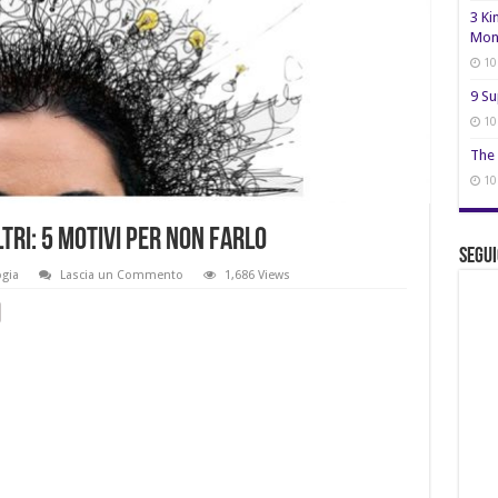
3 Ki
Mon
10
9 Su
10
The 
10
ltri: 5 motivi per non farlo
Segui
ogia
Lascia un Commento
1,686 Views