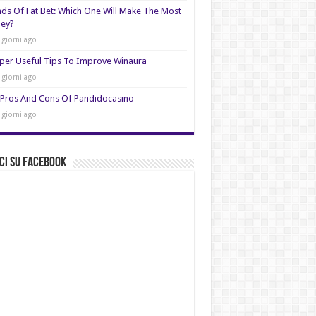
nds Of Fat Bet: Which One Will Make The Most
ey?
 giorni ago
per Useful Tips To Improve Winaura
 giorni ago
Pros And Cons Of Pandidocasino
 giorni ago
ci su Facebook