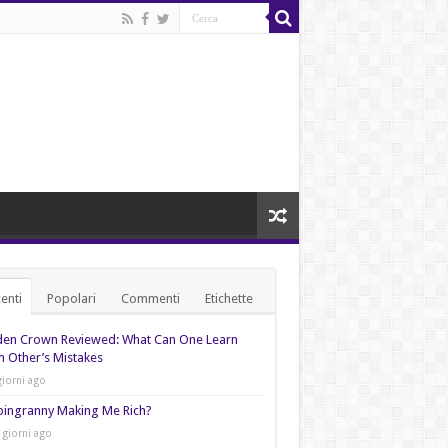
enti
Popolari
Commenti
Etichette
den Crown Reviewed: What Can One Learn
 Other’s Mistakes
giorni ago
pingranny Making Me Rich?
 giorni ago