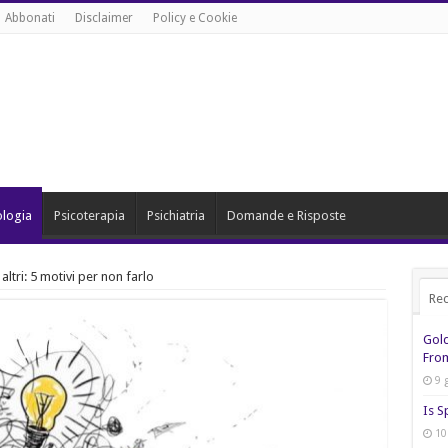
Abbonati
Disclaimer
Policy e Cookie
ologia
Psicoterapia
Psichiatria
Domande e Risposte
altri: 5 motivi per non farlo
Rec
Gol
From
9 
Is S
10