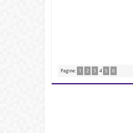
Pagine:
1
2
3
4
5
6