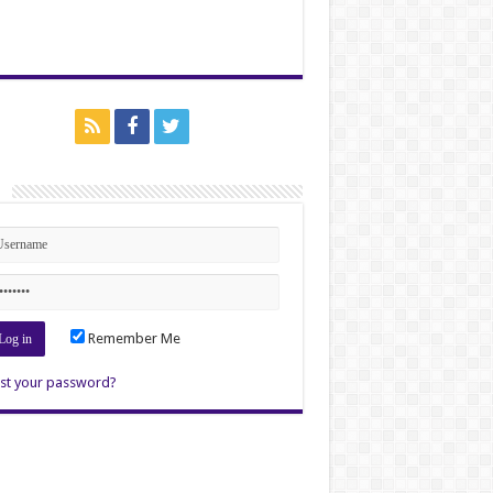
n
Remember Me
st your password?