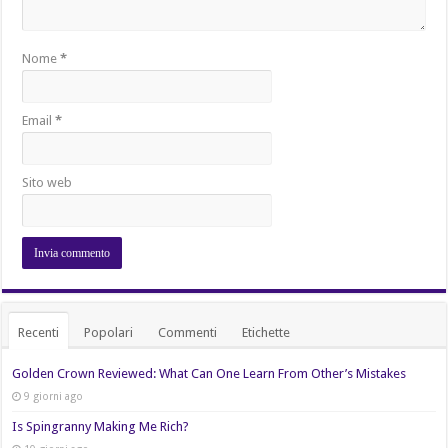
Nome
*
Email
*
Sito web
Recenti
Popolari
Commenti
Etichette
Golden Crown Reviewed: What Can One Learn From Other’s Mistakes
9 giorni ago
Is Spingranny Making Me Rich?