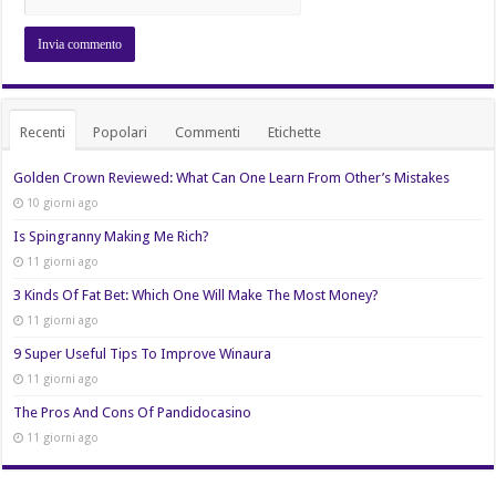
Recenti
Popolari
Commenti
Etichette
Golden Crown Reviewed: What Can One Learn From Other’s Mistakes
10 giorni ago
Is Spingranny Making Me Rich?
11 giorni ago
3 Kinds Of Fat Bet: Which One Will Make The Most Money?
11 giorni ago
9 Super Useful Tips To Improve Winaura
11 giorni ago
The Pros And Cons Of Pandidocasino
11 giorni ago