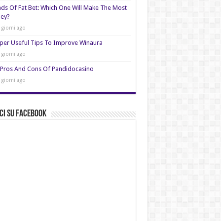
nds Of Fat Bet: Which One Will Make The Most
ey?
 giorni ago
per Useful Tips To Improve Winaura
 giorni ago
Pros And Cons Of Pandidocasino
 giorni ago
ci su Facebook