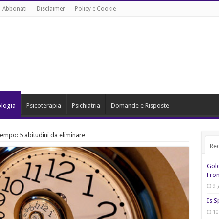
Abbonati
Disclaimer
Policy e Cookie
ologia
Psicoterapia
Psichiatria
Domande e Risposte
empo: 5 abitudini da eliminare
Rec
Gol
From
9 
Is S
10