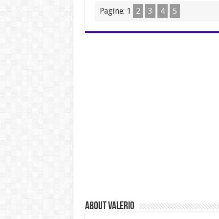
Pagine:
1
2
3
4
5
About Valerio