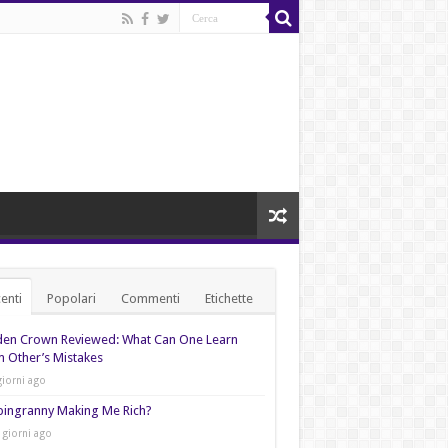
enti
Popolari
Commenti
Etichette
den Crown Reviewed: What Can One Learn
 Other’s Mistakes
giorni ago
pingranny Making Me Rich?
 giorni ago