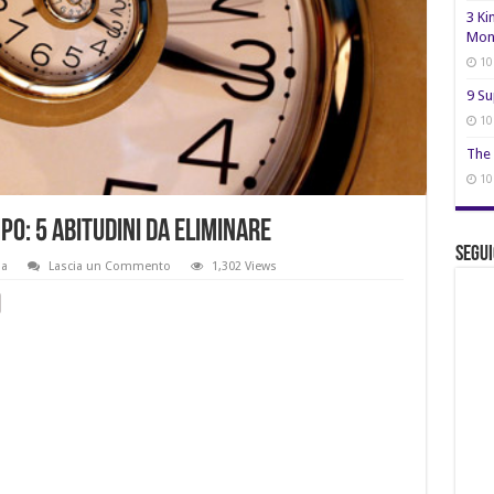
3 Ki
Mon
10
9 Su
10
The 
10
po: 5 abitudini da eliminare
Segui
ia
Lascia un Commento
1,302 Views