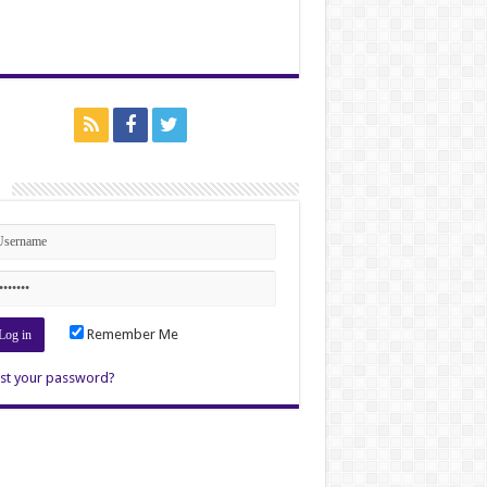
n
Remember Me
st your password?