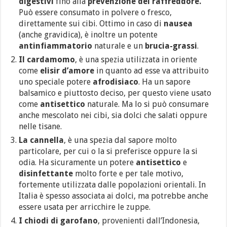
digestivi
fino alla
prevenzione del raffreddore.
Può essere consumato in polvere o fresco,
direttamente sui cibi. Ottimo in caso di
nausea
(anche gravidica), è inoltre un potente
antinfiammatorio
naturale e un
brucia-grassi
.
Il cardamomo
, è una spezia utilizzata in oriente
come
elisir d’amore
in quanto ad esse va attribuito
uno speciale potere
afrodisiaco
. Ha un sapore
balsamico e piuttosto deciso, per questo viene usato
come
antisettico
naturale. Ma lo si può consumare
anche mescolato nei cibi, sia dolci che salati oppure
nelle tisane.
La cannella
, è una spezia dal sapore molto
particolare, per cui o la si preferisce oppure la si
odia. Ha sicuramente un potere
antisettico
e
disinfettante
molto forte e per tale motivo,
fortemente utilizzata dalle popolazioni orientali. In
Italia è spesso associata ai dolci, ma potrebbe anche
essere usata per arricchire le zuppe.
I chiodi di garofano
, provenienti dall’Indonesia,