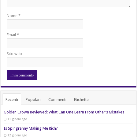
Nome
*
Email
*
Sito web
Recenti
Popolari
Commenti
Etichette
Golden Crown Reviewed: What Can One Learn From Other’s Mistakes
11 giorni ago
Is Spingranny Making Me Rich?
12 giorni ago