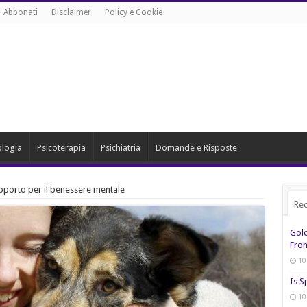
Abbonati
Disclaimer
Policy e Cookie
ologia
Psicoterapia
Psichiatria
Domande e Risposte
upporto per il benessere mentale
Rec
Gol
From
10
Is S
10