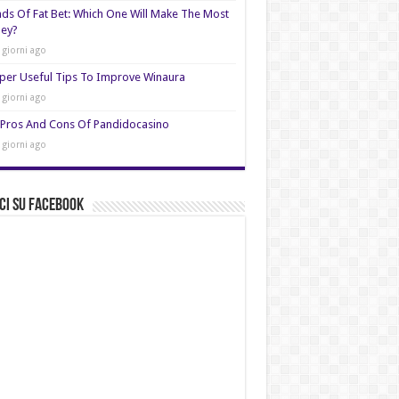
nds Of Fat Bet: Which One Will Make The Most
ey?
 giorni ago
per Useful Tips To Improve Winaura
 giorni ago
Pros And Cons Of Pandidocasino
 giorni ago
ci su Facebook