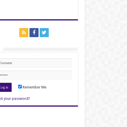
n
Remember Me
st your password?