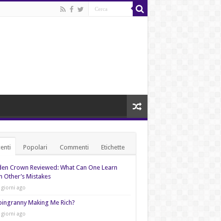
enti
Popolari
Commenti
Etichette
den Crown Reviewed: What Can One Learn
 Other’s Mistakes
 giorni ago
pingranny Making Me Rich?
 giorni ago