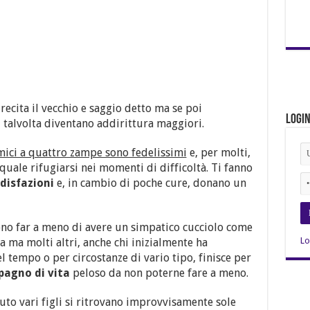
recita il vecchio e saggio detto ma se poi
Logi
 talvolta diventano addirittura maggiori.
mici a quattro zampe sono fedelissimi
e, per molti,
uale rifugiarsi nei momenti di difficoltà. Ti fanno
disfazioni
e, in cambio di poche cure, donano un
sono far a meno di avere un simpatico cucciolo come
Lo
a ma molti altri, anche chi inizialmente ha
l tempo o per circostanze di vario tipo, finisce per
agno di vita
peloso da non poterne fare a meno.
to vari figli si ritrovano improvvisamente sole