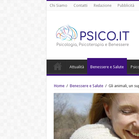
Chi Siamo
Contatti
Redazione
Pubblicità
Attualità
Benessere e Salute
Psic
Home
/
Benessere e Salute
/
Gli animali, un s