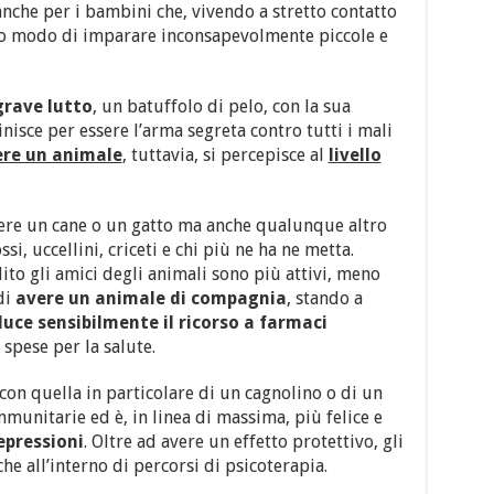
 anche per i bambini che, vivendo a stretto contatto
no modo di imparare inconsapevolmente piccole e
grave lutto
, un batuffolo di pelo, con la sua
nisce per essere l’arma segreta contro tutti i mali
ere un animale
, tuttavia, si percepisce al
livello
avere un cane o un gatto ma anche qualunque altro
i, uccellini, criceti e chi più ne ha ne metta.
olito gli amici degli animali sono più attivi, meno
 di
avere un animale di compagnia
, stando a
duce sensibilmente il ricorso a farmaci
spese per la salute.
 con quella in particolare di un cagnolino o di un
munitarie ed è, in linea di massima, più felice e
epressioni
. Oltre ad avere un effetto protettivo, gli
che all’interno di percorsi di psicoterapia.