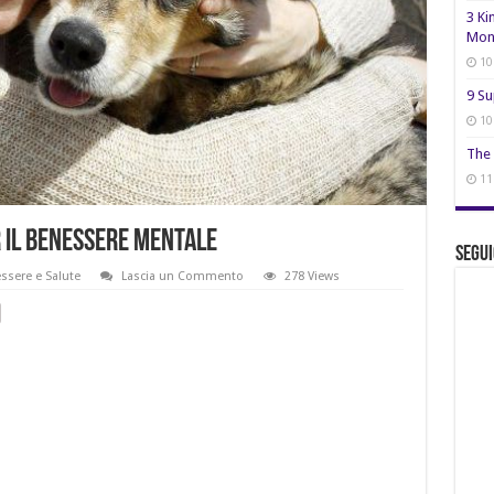
3 Ki
Mon
10
9 Su
10
The 
11
r il benessere mentale
Segui
ssere e Salute
Lascia un Commento
278 Views