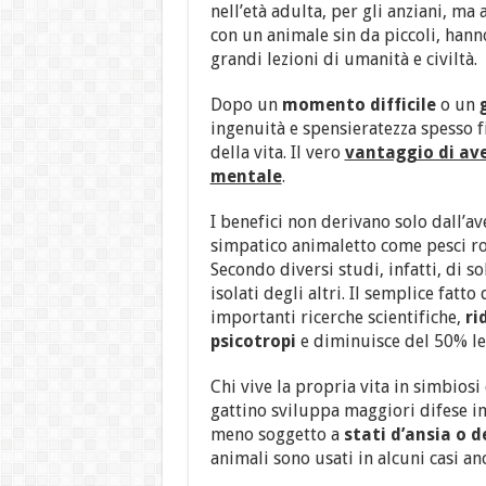
nell’età adulta, per gli anziani, ma
con un animale sin da piccoli, han
grandi lezioni di umanità e civiltà.
Dopo un
momento difficile
o un
ingenuità e spensieratezza spesso fi
della vita. Il vero
vantaggio di av
mentale
.
I benefici non derivano solo dall’
simpatico animaletto come pesci ross
Secondo diversi studi, infatti, di s
isolati degli altri. Il semplice fatto
importanti ricerche scientifiche,
ri
psicotropi
e diminuisce del 50% le 
Chi vive la propria vita in simbiosi
gattino sviluppa maggiori difese im
meno soggetto a
stati d’ansia o d
animali sono usati in alcuni casi an