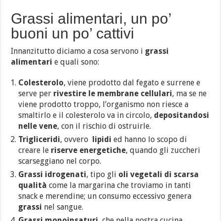
Grassi alimentari, un po’
buoni un po’ cattivi
Innanzitutto diciamo a cosa servono i
grassi
alimentari
e quali sono:
Colesterolo
, viene prodotto dal fegato e surrene e
serve per
rivestire le
membrane cellulari
, ma se ne
viene prodotto troppo, l’organismo non riesce a
smaltirlo e il colesterolo va in circolo,
depositandosi
nelle vene
, con il rischio di ostruirle.
Trigliceridi
, ovvero
lipidi
ed hanno lo scopo di
creare le
riserve
energetiche
, quando gli zuccheri
scarseggiano nel corpo.
Grassi idrogenati
, tipo gli
oli vegetali di scarsa
qualità
come la margarina che troviamo in tanti
snack e merendine; un consumo eccessivo genera
grassi
nel sangue.
Grassi monoinsaturi
, che nella nostra cucina