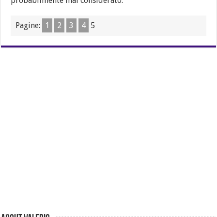
probabilmente mai considerato.
Pagine:
1
2
3
4
5