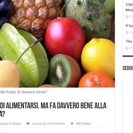
3 Ki
Mon
11
9 Su
11
The 
11
Segui
lla frutta, fa davvero bene?
di alimentarsi. Ma fa davvero bene alla
a?
sere e Salute
Lascia un Commento
685 Views