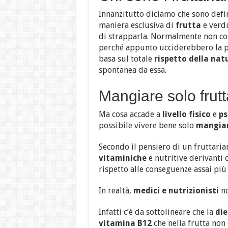
Innanzitutto diciamo che sono defi
maniera esclusiva di
frutta
e verd
di strapparla. Normalmente non c
perché appunto ucciderebbero la p
basa sul totale
rispetto della nat
spontanea da essa.
Mangiare solo frutt
Ma cosa accade a
livello fisico
e
ps
possibile vivere bene solo
mangian
Secondo il pensiero di un fruttarian
vitaminiche
e nutritive derivanti 
rispetto alle conseguenze assai più
In realtà,
medici e nutrizionisti
no
Infatti c’è da sottolineare che la
die
vitamina B12
che nella frutta non 