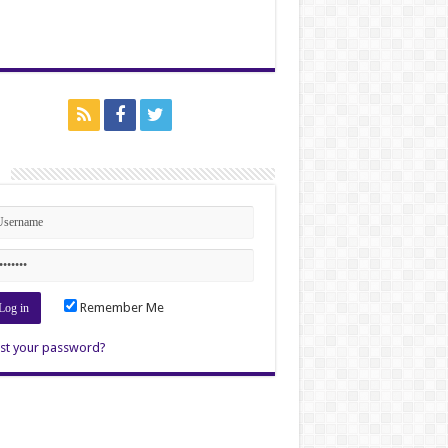
n
Remember Me
st your password?