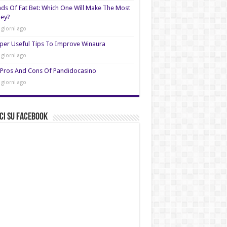
nds Of Fat Bet: Which One Will Make The Most
ey?
 giorni ago
per Useful Tips To Improve Winaura
 giorni ago
Pros And Cons Of Pandidocasino
 giorni ago
ci su Facebook