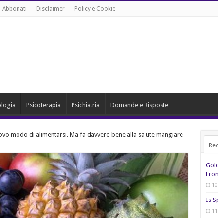
Abbonati
Disclaimer
Policy e Cookie
ologia
Psicoterapia
Psichiatria
Domande e Risposte
uovo modo di alimentarsi. Ma fa davvero bene alla salute mangiare
Rec
Gol
From
10
Is S
11