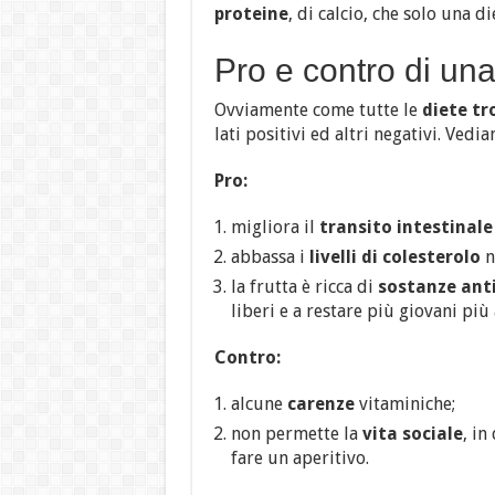
proteine
, di calcio, che solo una d
Pro e contro di una
Ovviamente come tutte le
diete tr
lati positivi ed altri negativi. Vedia
Pro:
migliora il
transito intestinale
abbassa i
livelli di colesterolo
n
la frutta è ricca di
sostanze ant
liberi e a restare più giovani più
Contro:
alcune
carenze
vitaminiche;
non permette la
vita sociale
, in
fare un aperitivo.