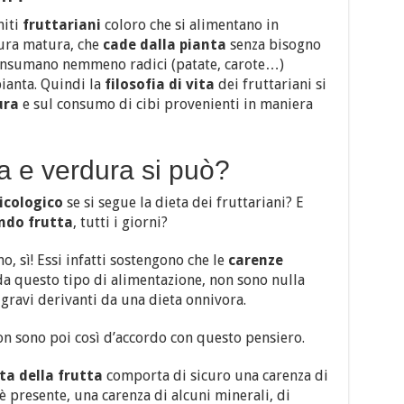
niti
fruttariani
coloro che si alimentano in
ura matura, che
cade dalla pianta
senza bisogno
onsumano nemmeno radici (patate, carote…)
ianta. Quindi la
filosofia di vita
dei fruttariani si
ura
e sul consumo di cibi provenienti in maniera
a e verdura si può?
icologico
se si segue la dieta dei fruttariani? E
do frutta
, tutti i giorni?
o, sì! Essi infatti sostengono che le
carenze
da questo tipo di alimentazione, non sono nulla
 gravi derivanti da una dieta onnivora.
n sono poi così d’accordo con questo pensiero.
ta della frutta
comporta di sicuro una carenza di
è presente, una carenza di alcuni minerali, di