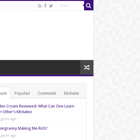
enti
Popolari
Commenti
Etichette
den Crown Reviewed: What Can One Learn
 Other’s Mistakes
 giorni ago
pingranny Making Me Rich?
 giorni ago