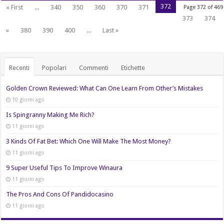
372
« First
...
340
350
360
370
371
Page 372 of 469
373
374
»
380
390
400
...
Last »
Recenti
Popolari
Commenti
Etichette
Golden Crown Reviewed: What Can One Learn From Other’s Mistakes
10 giorni ago
Is Spingranny Making Me Rich?
11 giorni ago
3 Kinds Of Fat Bet: Which One Will Make The Most Money?
11 giorni ago
9 Super Useful Tips To Improve Winaura
11 giorni ago
The Pros And Cons Of Pandidocasino
11 giorni ago