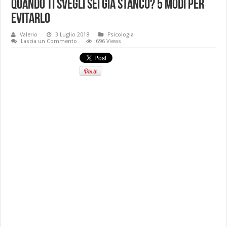
Quando ti svegli sei già stanco? 5 modi per
evitarlo
Valerio
3 Luglio 2018
Psicologia
Lascia un Commento
696 Views