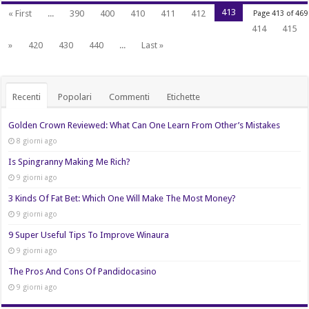
413
« First
...
390
400
410
411
412
Page 413 of 469
414
415
»
420
430
440
...
Last »
Recenti
Popolari
Commenti
Etichette
Golden Crown Reviewed: What Can One Learn From Other’s Mistakes
8 giorni ago
Is Spingranny Making Me Rich?
9 giorni ago
3 Kinds Of Fat Bet: Which One Will Make The Most Money?
9 giorni ago
9 Super Useful Tips To Improve Winaura
9 giorni ago
The Pros And Cons Of Pandidocasino
9 giorni ago