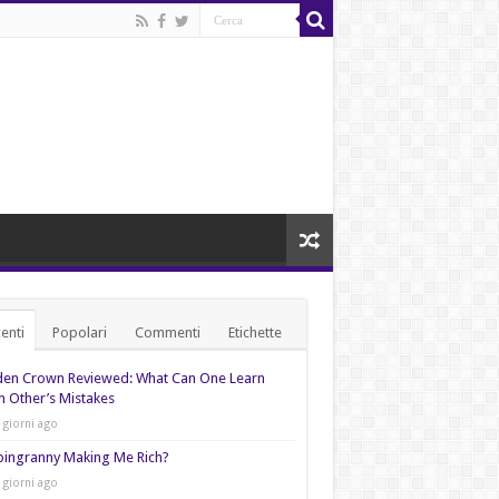
enti
Popolari
Commenti
Etichette
den Crown Reviewed: What Can One Learn
 Other’s Mistakes
 giorni ago
pingranny Making Me Rich?
 giorni ago