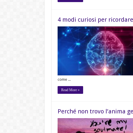
4 modi curiosi per ricordar
come ...
Read More »
Perché non trovo l’anima ge