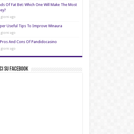
nds Of Fat Bet: Which One Will Make The Most
ey?
 giorni ago
per Useful Tips To Improve Winaura
 giorni ago
Pros And Cons Of Pandidocasino
 giorni ago
ci su Facebook