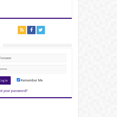
n
Remember Me
st your password?