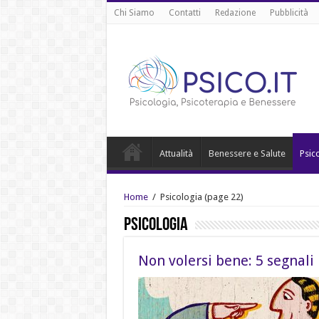
Chi Siamo
Contatti
Redazione
Pubblicità
Attualità
Benessere e Salute
Psic
Home
/
Psicologia
(page 22)
Psicologia
Non volersi bene: 5 segnali