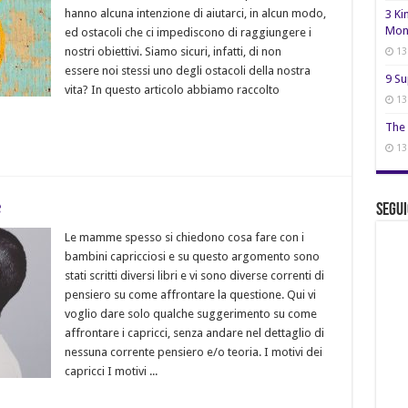
hanno alcuna intenzione di aiutarci, in alcun modo,
3 Ki
Mon
ed ostacoli che ci impediscono di raggiungere i
nostri obiettivi. Siamo sicuri, infatti, di non
13
essere noi stessi uno degli ostacoli della nostra
9 Su
vita? In questo articolo abbiamo raccolto
13
The 
13
e
Segui
Le mamme spesso si chiedono cosa fare con i
bambini capricciosi e su questo argomento sono
stati scritti diversi libri e vi sono diverse correnti di
pensiero su come affrontare la questione. Qui vi
voglio dare solo qualche suggerimento su come
affrontare i capricci, senza andare nel dettaglio di
nessuna corrente pensiero e/o teoria. I motivi dei
capricci I motivi ...