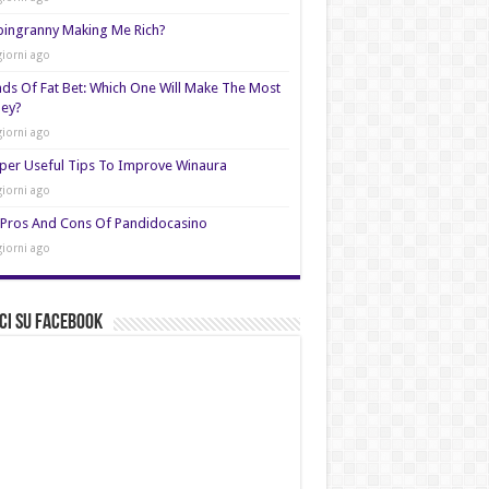
pingranny Making Me Rich?
giorni ago
nds Of Fat Bet: Which One Will Make The Most
ey?
giorni ago
per Useful Tips To Improve Winaura
giorni ago
Pros And Cons Of Pandidocasino
giorni ago
ci su Facebook