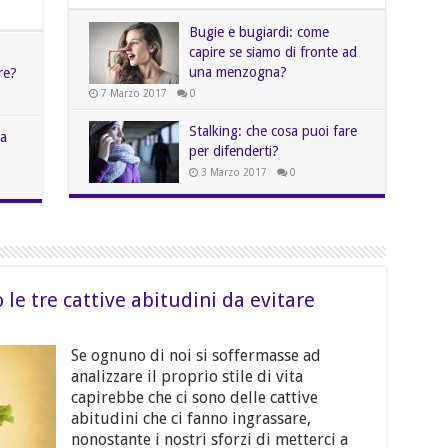
Bugie e bugiardi: come
capire se siamo di fronte ad
una menzogna?
re?
7 Marzo 2017
0
Stalking: che cosa puoi fare
a
per difenderti?
3 Marzo 2017
0
 le tre cattive abitudini da evitare
Se ognuno di noi si soffermasse ad
analizzare il proprio stile di vita
capirebbe che ci sono delle cattive
abitudini che ci fanno ingrassare,
nonostante i nostri sforzi di metterci a