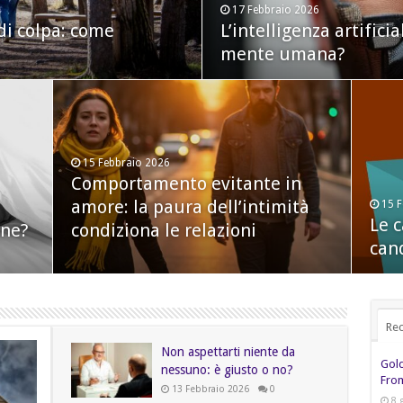
17 Febbraio 2026
14 Febbraio 2026
di colpa: come
 metaforico e
L’intelligenza artifici
In che modo il nostro 
mente umana?
linguaggio
15 Febbraio 2026
Comportamento evitante in
amore: la paura dell’intimità
13 Febbraio 2026
15 
12 
Perché trascorrere il tempo con
Le c
Chi
one?
condiziona le relazioni
i nostri cani ci fa bene
can
neu
Rec
Non aspettarti niente da
Gol
nessuno: è giusto o no?
From
13 Febbraio 2026
0
8 