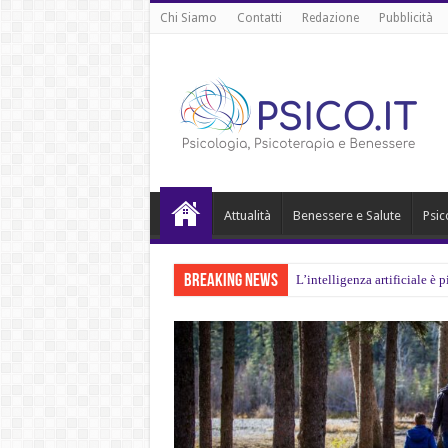
Chi Siamo
Contatti
Redazione
Pubblicità
Attualità
Benessere e Salute
Psic
Breaking News
L’intelligenza artificiale è