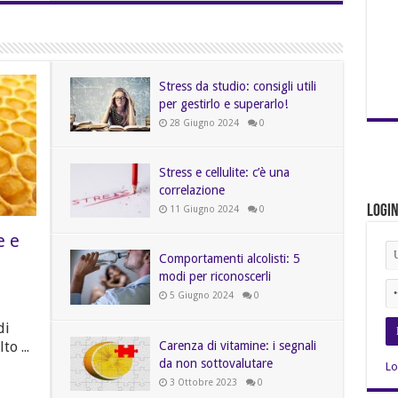
Stress da studio: consigli utili
per gestirlo e superarlo!
28 Giugno 2024
0
Stress e cellulite: c’è una
correlazione
Logi
11 Giugno 2024
0
e e
Comportamenti alcolisti: 5
modi per riconoscerli
5 Giugno 2024
0
di
Carenza di vitamine: i segnali
o ...
da non sottovalutare
Lo
3 Ottobre 2023
0