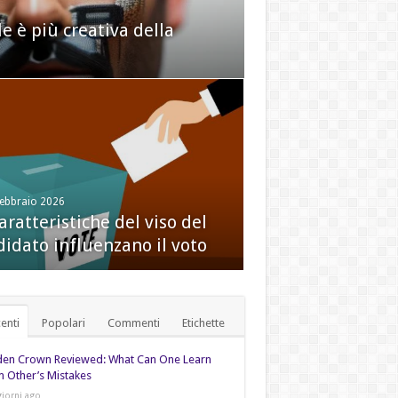
ale è più creativa della
cervello organizza il
Febbraio 2026
Febbraio 2026
aratteristiche del viso del
mica in amore: tra
didato influenzano il voto
roscienze ed emozioni
enti
Popolari
Commenti
Etichette
den Crown Reviewed: What Can One Learn
 Other’s Mistakes
giorni ago