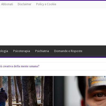
Abbonati
Disclaimer
Policy e Cookie
ologia
Psicoterapia
Psichiatria
Domande e Risposte
 più creativa della mente umana?