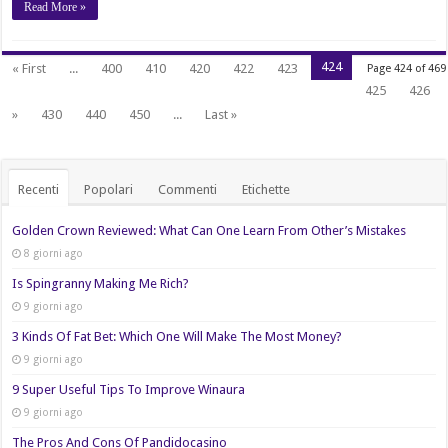
Read More »
424
« First
...
400
410
420
422
423
Page 424 of 469
425
426
»
430
440
450
...
Last »
Recenti
Popolari
Commenti
Etichette
Golden Crown Reviewed: What Can One Learn From Other’s Mistakes
8 giorni ago
Is Spingranny Making Me Rich?
9 giorni ago
3 Kinds Of Fat Bet: Which One Will Make The Most Money?
9 giorni ago
9 Super Useful Tips To Improve Winaura
9 giorni ago
The Pros And Cons Of Pandidocasino